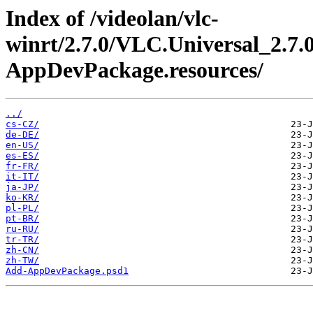
Index of /videolan/vlc-
winrt/2.7.0/VLC.Universal_2.7
AppDevPackage.resources/
../
cs-CZ/
de-DE/
en-US/
es-ES/
fr-FR/
it-IT/
ja-JP/
ko-KR/
pl-PL/
pt-BR/
ru-RU/
tr-TR/
zh-CN/
zh-TW/
Add-AppDevPackage.psd1