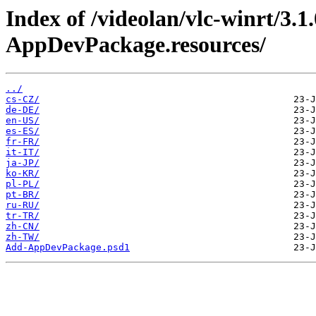
Index of /videolan/vlc-winrt/3
AppDevPackage.resources/
../
cs-CZ/
de-DE/
en-US/
es-ES/
fr-FR/
it-IT/
ja-JP/
ko-KR/
pl-PL/
pt-BR/
ru-RU/
tr-TR/
zh-CN/
zh-TW/
Add-AppDevPackage.psd1