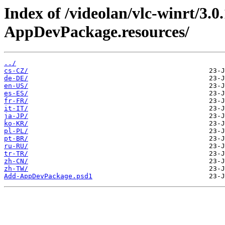
Index of /videolan/vlc-winrt/3
AppDevPackage.resources/
../
cs-CZ/
de-DE/
en-US/
es-ES/
fr-FR/
it-IT/
ja-JP/
ko-KR/
pl-PL/
pt-BR/
ru-RU/
tr-TR/
zh-CN/
zh-TW/
Add-AppDevPackage.psd1