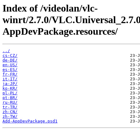
Index of /videolan/vlc-
winrt/2.7.0/VLC.Universal_2.7.
AppDevPackage.resources/
../
cs-CZ/
de-DE/
en-US/
es-ES/
fr-FR/
it-IT/
ja-JP/
ko-KR/
pl-PL/
pt-BR/
ru-RU/
tr-TR/
zh-CN/
zh-TW/
Add-AppDevPackage.psd1